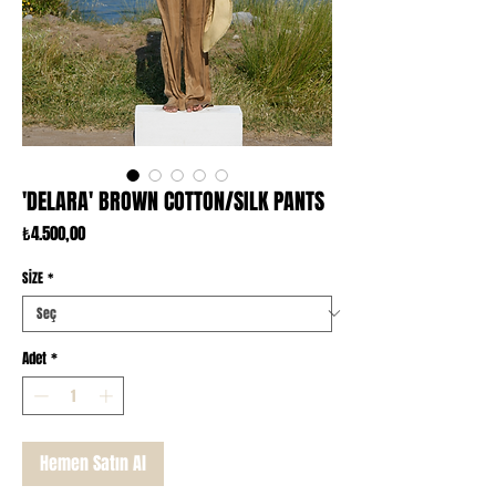
'DELARA' BROWN COTTON/SILK PANTS
Fiyat
₺4.500,00
SİZE
*
Adet
*
Hemen Satın Al