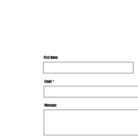
First Name
Email
Message