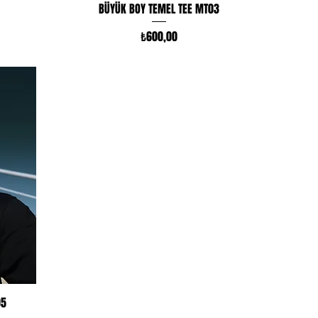
Hızlı Bakış
BÜYÜK BOY TEMEL TEE MT03
Fiyat
₺600,00
05