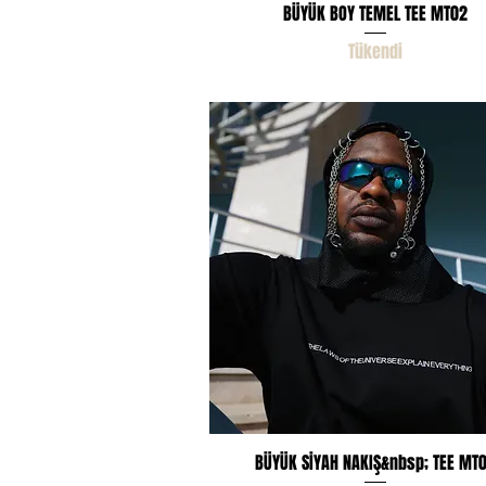
Hızlı Bakış
BÜYÜK BOY TEMEL TEE MT02
Tükendi
Hızlı Bakış
BÜYÜK SİYAH NAKIŞ&nbsp; TEE MT