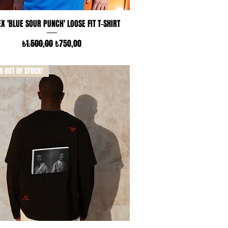
Hızlı Bakış
X 'BLUE SOUR PUNCH' LOOSE FIT T-SHIRT
Normal Fiyat
İndirimli Fiyat
₺1.500,00
₺750,00
G OUT OF STOCK!