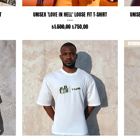
Hızlı Bakış
T
UNISEX 'LOVE IN HELL' LOOSE FIT T-SHIRT
UNISE
Normal Fiyat
İndirimli Fiyat
₺1.500,00
₺750,00
RUNNIN