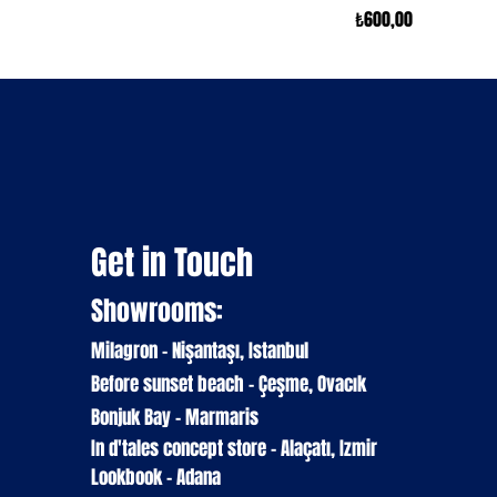
Fiyat
₺600,00
Get in Touch
Showrooms:
Milagron - Nişantaşı, Istanbul
Before sunset beach - Çeşme, Ovacık
Bonjuk Bay - Marmaris
In d'tales
concept
store
- Alaçatı, Izmir
Lookbook - Adana