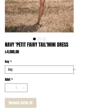
NAVY 'PETIT FAIRY TAIL'MINI DRESS
Fiyat
₺4.500,00
Boy
*
Adet
*
Hemen Satın Al