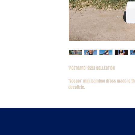
'POSTCARD' SS23 COLLECTION
'Vesper' mini bamboo dress made is the
decollete.