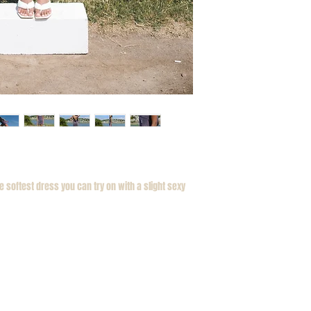
(7) days from the date o
Do not bleach or tumble
fourteen (14) days and i
Use a cool iron on the r
the original packaging a
attached. Returns/exc
unpackaged, unboxed an
exchanges, the shipping
 softest dress you can try on with a slight sexy