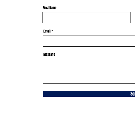
First Name
Email
Message
Se