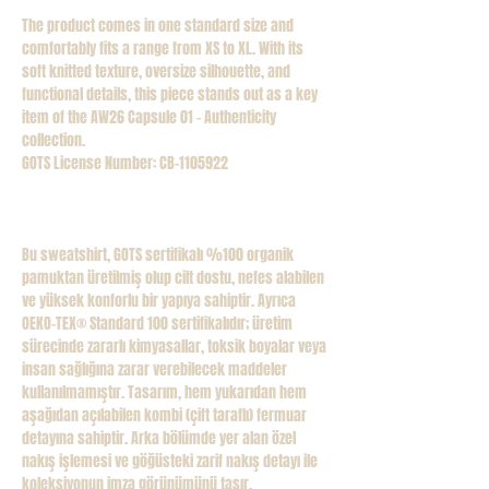
The product comes in one standard size and
comfortably fits a range from XS to XL. With its
soft knitted texture, oversize silhouette, and
functional details, this piece stands out as a key
item of the AW26 Capsule 01 – Authenticity
collection.
GOTS License Number: CB-1105922
Bu sweatshirt, GOTS sertifikalı %100 organik
pamuktan üretilmiş olup cilt dostu, nefes alabilen
ve yüksek konforlu bir yapıya sahiptir. Ayrıca
OEKO-TEX®️ Standard 100 sertifikalıdır; üretim
sürecinde zararlı kimyasallar, toksik boyalar veya
insan sağlığına zarar verebilecek maddeler
kullanılmamıştır. Tasarım, hem yukarıdan hem
aşağıdan açılabilen kombi (çift taraflı) fermuar
detayına sahiptir. Arka bölümde yer alan özel
nakış işlemesi ve göğüsteki zarif nakış detayı ile
koleksiyonun imza görünümünü taşır.