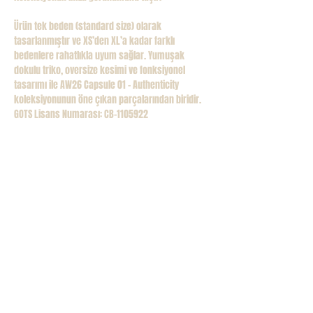
Ürün tek beden (standard size) olarak
tasarlanmıştır ve XS’den XL’a kadar farklı
bedenlere rahatlıkla uyum sağlar. Yumuşak
dokulu triko, oversize kesimi ve fonksiyonel
tasarımı ile AW26 Capsule 01 – Authenticity
koleksiyonunun öne çıkan parçalarından biridir.
GOTS Lisans Numarası: CB-1105922
PRODUCT INFO
• GOTS-certified 100% organic cotton
RETURN & REFUND
• OEKO-TEX®️ Standard 100 certified fabric
• Two-way zipper — opens from top and
Almış olduğunuz ürünü tahrip etmeden/bozmadan
bottom
CARE
ve kullanmadan teslim tarihinden itibaren yedi (7)
• Refined chest embroidery
günlük süre içinde iade, on dört (14) günlük süre
Lütfen maksimum 30 C de
elde yıkayınız.
• Signature embroidery on the back