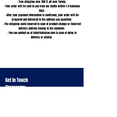
– Free shipping over 250 TL all over Turkey.
– Your order will be sent to you from our studio within 1-3 business
days.
– After your payment information is confirmed, your order will be
prepared and delivered to the address you specified.
– The shipping costs incurred in case of product change or incorrect
delivery address belong to the customer.
– You can contact us at
Info@kahshan.com
in case of delay in
delivery or similar.
Get in Touch
Showrooms:
Milagron - Nişantaşı, Istanbul
Before sunset beach - Çeşme, Ovacık
Bonjuk Bay - Marmaris
In d'tales
concept
store
- Alaçatı, Izmir
Lookbook - Adana