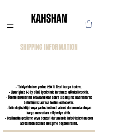
SHIPPING INFORMATION​
- Türkiye'nin her yerine 250 TL üzeri kargo bedava.
– Siparişiniz 1-3 iş günü içerisinde tarafınıza gönderilecektir.
– Ödeme bilgileriniz onaylandıktan sonra siparişiniz hazırlanarak
belirttiğiniz adrese teslim edilecektir.
– Ürün değişikliği veya yanlış teslimat adresi durumunda oluşan
kargo masrafları müşteriye aittir.
– Teslimatta gecikme veya benzeri durumlarda
Info@kahshan.com
adresinden bizimle iletişime geçebilirsiniz.