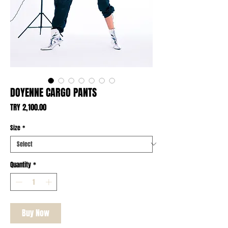
DOYENNE CARGO PANTS
Price
TRY 2,100.00
Size
*
Quantity
*
Buy Now