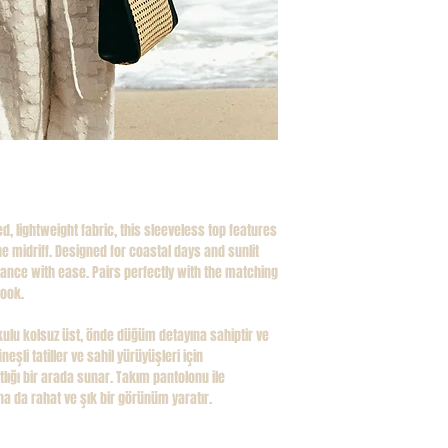
fourteen (14) days and i
Use a cool iron on the r
the original packaging a
attached. Returns/exc
unpackaged, unboxed an
exchanges, the shipping
ed, lightweight fabric, this sleeveless top features
the midriff. Designed for coastal days and sunlit
gance with ease. Pairs perfectly with the matching
look.
okulu kolsuz üst, önde düğüm detayına sahiptir ve
neşli tatiller ve sahil yürüyüşleri için
lığı bir arada sunar. Takım pantolonu ile
 da rahat ve şık bir görünüm yaratır.