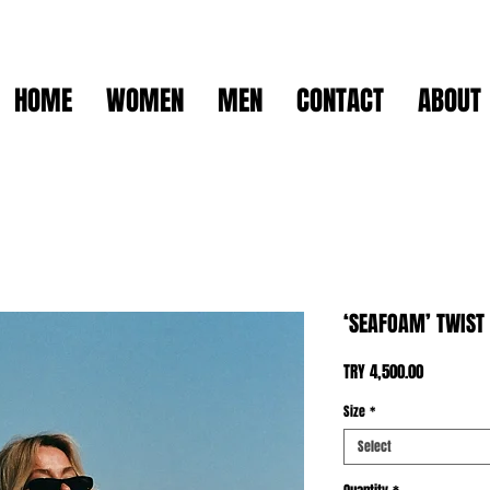
HOME
WOMEN
MEN
CONTACT
ABOUT
‘SEAFOAM’ TWIST
Price
TRY 4,500.00
Size
*
Select