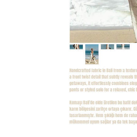
Handcrafted fabric in Bali from a textur
a front twist detail that subtly reveals 
getaways, it effortlessly combines ele
pants or styled solo for a relaxed, chic 
Kumaşı Bali’de elde üretilen bu hafif d
karın bölgesini zarifçe ortaya çıkarır. Gü
tasarlanmıştır. Hem şıklığı hem de rahat
mükemmel uyum sağlar ya da tek başına