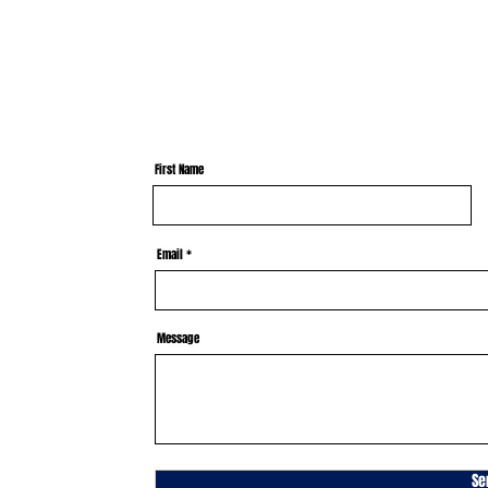
First Name
Email
Message
Se